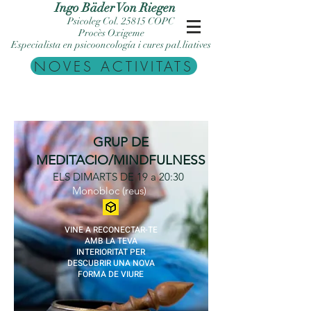
Ingo Bäder Von Riegen
Psicoleg Col. 25815 COPC
Procès Oxigeme
Especialista en psicooncología i cures pal.liatives
NOVES ACTIVITATS
GRUP DE
MEDITACIO/MINDFULNESS
ELS DIMARTS DE 19 a 20:30
Monobloc (reus
)
VINE A RECONECTAR-TE
AMB LA TEVA
INTERIORITAT PER
DESCUBRIR UNA NOVA
FORMA DE VIURE