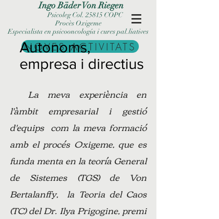
Ingo Bäder Von Riegen
Psicoleg Col. 25815 COPC
Procès Oxigeme
Especialista en psicooncología i cures pal.liatives
Autonoms,
NOVES ACTIVITATS
empresa i directius
La meva experiència en
l'àmbit empresarial i gestió
d'equips com la meva formació
amb el procés Oxigeme, que es
funda menta en la teoría General
de Sistemes (TGS) de Von
Bertalanffy, la Teoria del Caos
(TC) del Dr. Ilya Prigogine, premi