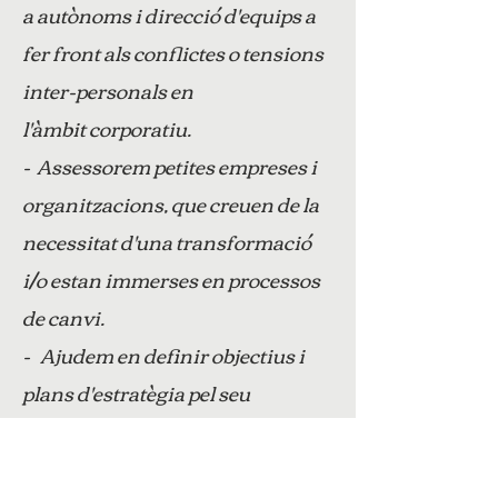
a autònoms i direcció d'equips a
fer front als conflictes o tensions
inter-personals en
l'àmbit corporatiu.
- Assessorem petites empreses i
organitzacions, que creuen de la
necessitat d'una transformació
i/o estan immerses en processos
de canvi.
- Ajudem en definir objectius i
plans d'estratègia pel seu
assoliment.
- Fem una cartografia dels